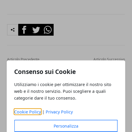
Facebook
Twitter
Whatsapp
Articolo Precedente
Articolo Successivo
Casa in cartongesso: come
Avellino: dopo blitz le
Consenso sui Cookie
definirlo alla perfezione
Fiamme Gialle inviano
sette avvisi di garanzia
Utilizziamo i cookie per ottimizzare il nostro sito
web e il nostro servizio. Puoi scegliere a quali
categorie dare il tuo consenso.
Cookie Policy
|
Privacy Policy
Redazione
Personalizza