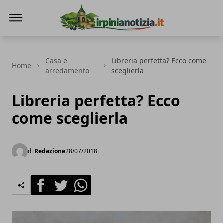
Irpinianotizia.it
Casa e
Libreria perfetta? Ecco come
Home
arredamento
sceglierla
Libreria perfetta? Ecco
come sceglierla
di
Redazione
28/07/2018
Facebook
Twitter
Whatsapp