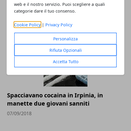
web e il nostro servizio. Puoi scegliere a quali
Banda delle batterie arrestata a
categorie dare il tuo consenso.
Montefalcione, tentato furto aggravato
e ricettazione
Cookie Policy
|
Privacy Policy
08/09/2018
Personalizza
Rifiuta Opzionali
Accetta Tutto
Spacciavano cocaina in Irpinia, in
manette due giovani sanniti
07/09/2018