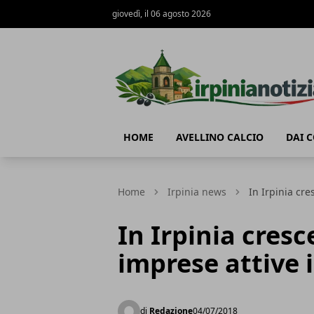
giovedì, il 06 agosto 2026
Irpinianotizia.it
HOME
AVELLINO CALCIO
DAI 
Home
Irpinia news
In Irpinia cre
In Irpinia cresc
imprese attive 
di
Redazione
04/07/2018