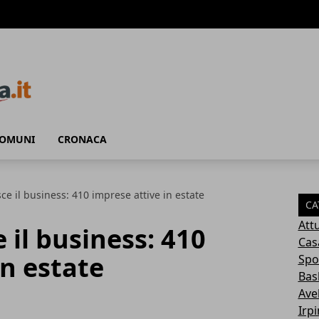
COMUNI
CRONACA
sce il business: 410 imprese attive in estate
CA
Attu
e il business: 410
Cas
in estate
Spo
Bas
Avel
Irp