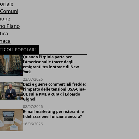
oriale
 Comuni
ione
mo Piano
tica
naca
TICOLI POPOLARI
Quando l'Irpinia parte per
l'America: sulle tracce degli
emigranti tra le strade di New
York
22/07/2026
Dazi e guerre commerciali fredde:
l’impatto delle tensioni USA-Cina-
UE sulle PMI, a cura di Edoardo
Gignoli
08/07/2026
E-mail marketing per ristoranti e
fidelizzazione: funziona ancora?
16/06/2026