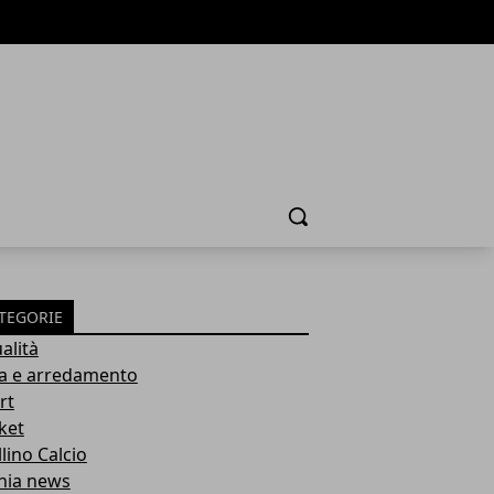
Cerca
TEGORIE
alità
a e arredamento
rt
ket
lino Calcio
inia news