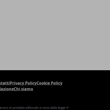
tatti
Privacy Policy
Cookie Policy
dazione
Chi siamo
arsi un prodotto editoriale ai sensi della legge n°