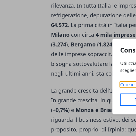
rilevanza. In tutta Italia le impre
refrigerazione, depurazione delle 
64.572
. La prima città in Italia 
Milano
con circa
4 mila imprese
(
3.274
),
Bergamo
(
1.824
) e
Bresc
Cons
delle imprese sopraccitate ci so
bisogna sottovalutare la crescita 
Utilizzi
sceglie
negli ultimi anni, sta colmando il
Cookie 
La grande crescita dell'Irpinia e 
In grande crescita, in quest'ult
(
+0,7%
) e
Monza e Brianza
(
+0,
riguarda il business estivo, dei s
proposito, proprio, di Irpinia: qu