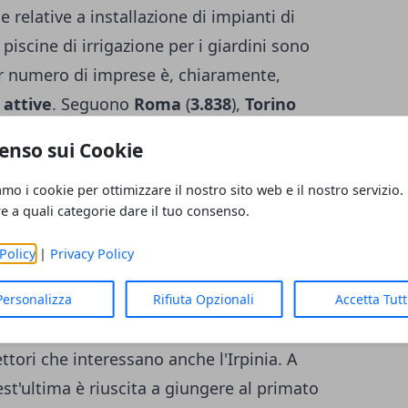
se relative a installazione di impianti di
piscine di irrigazione per i giardini sono
per numero di imprese è, chiaramente,
 attive
. Seguono
Roma
(
3.838
),
Torino
ia
(
1.749
). Tra le venti città italiane leader
enso sui Cookie
no certamente quelle settentrionali, ma non
del sud, a partire dalla città di Napoli che,
amo i cookie per ottimizzare il nostro sito web e il nostro servizio.
re a quali categorie dare il tuo consenso.
 gap con le altre grandi città italiane.
Policy
|
Privacy Policy
il primato regionale
imo anno, ci sono
Napoli
(
+2,4%
),
Venezia
Personalizza
Rifiuta Opzionali
Accetta Tut
6%
), fortemente in risalita per quel che
ettori che interessano anche l'Irpinia. A
est'ultima è riuscita a giungere al primato