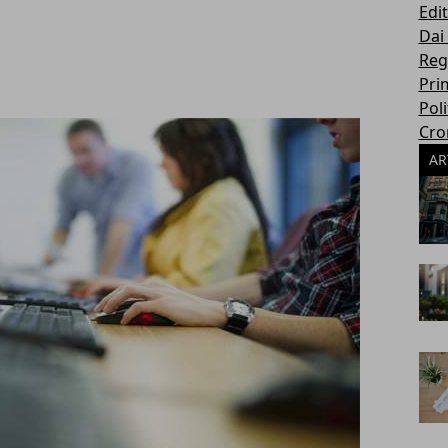
Edit
Dai
Reg
Pri
Poli
Cro
AR