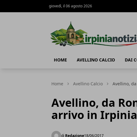
giovedì, il 06 agosto 2026
Irpinianotizia.it
HOME
AVELLINO CALCIO
DAI 
Home
Avellino Calcio
Avellino, da
Avellino, da R
arrivo in Irpini
di
Redazione
18/06/2017