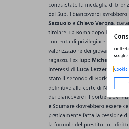
conquistato la medaglia di bronzo
del Sud. I biancoverdi avrebbero
Sassuolo
e
Chievo
Verona
, gara
titolare. La Roma dopo la tratta
Cons
contenta di privilegiare la meta i
Utilizzi
valorizzazione dei giovani emerge
sceglie
ragazzo, l'ex lupo
Michelangelo
interessi di
Luca Lezzerini
, port
Cookie 
stato il secondo di Boris Radunovi
definitivo alla corte di Novelli
dei biancoverdi il portiere del Pi
e Soumarè dovrebbero essere ced
praticamente fatta la cessione d
la formula del prestito con diritt