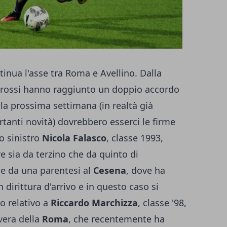
tinua l'asse tra Roma e Avellino. Dalla
lorossi hanno raggiunto un doppio accordo
la prossima settimana (in realtà già
anti novità) dovrebbero esserci le firme
no sinistro
Nicola Falasco
, classe 1993,
re sia da terzino che da quinto di
e da una parentesi al
Cesena
, dove ha
n dirittura d'arrivo e in questo caso si
lo relativo a
Riccardo Marchizza
, classe '98,
vera della
Roma
, che recentemente ha