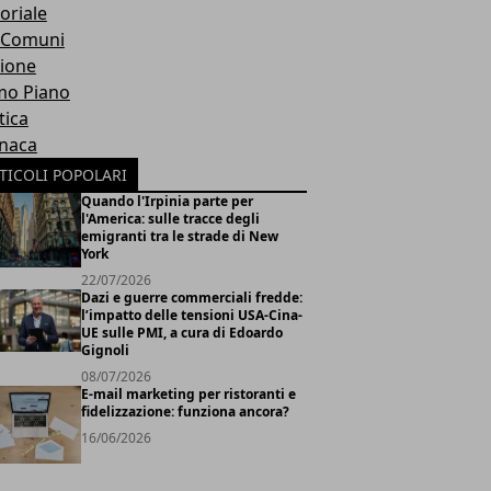
oriale
 Comuni
ione
mo Piano
tica
naca
TICOLI POPOLARI
Quando l'Irpinia parte per
l'America: sulle tracce degli
emigranti tra le strade di New
York
22/07/2026
Dazi e guerre commerciali fredde:
l’impatto delle tensioni USA-Cina-
UE sulle PMI, a cura di Edoardo
Gignoli
08/07/2026
E-mail marketing per ristoranti e
fidelizzazione: funziona ancora?
16/06/2026