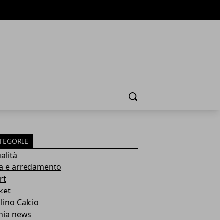
Cerca
TEGORIE
alità
a e arredamento
rt
ket
lino Calcio
inia news