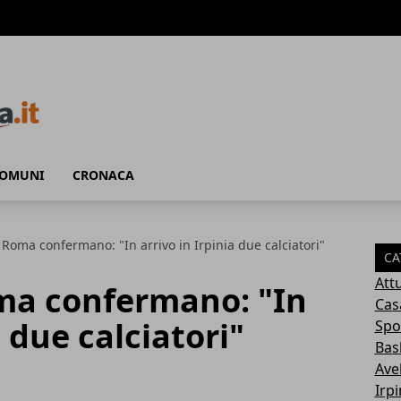
COMUNI
CRONACA
 Roma confermano: "In arrivo in Irpinia due calciatori"
CA
Attu
oma confermano: "In
Cas
a due calciatori"
Spo
Bas
Avel
Irp