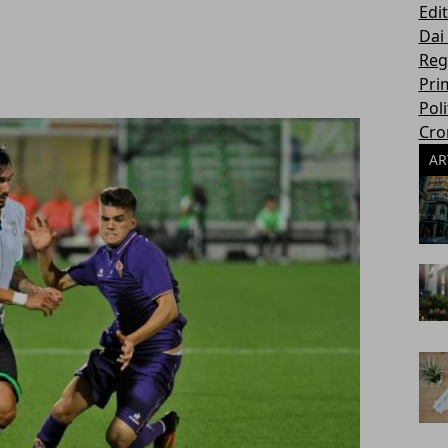
Edit
Dai
Reg
Pri
Poli
Cro
AR