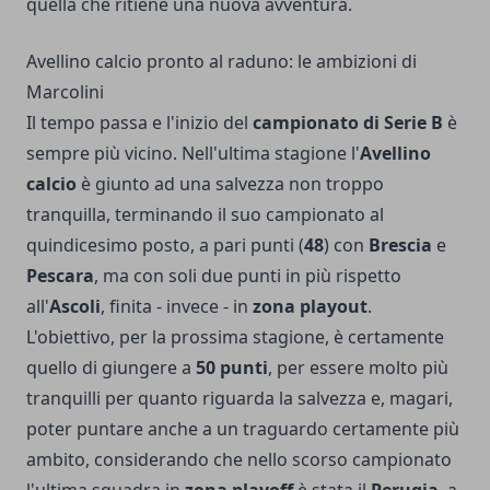
quella che ritiene una nuova avventura.
Avellino calcio pronto al raduno: le ambizioni di
Marcolini
Il tempo passa e l'inizio del
campionato di Serie B
è
sempre più vicino. Nell'ultima stagione l'
Avellino
calcio
è giunto ad una salvezza non troppo
tranquilla, terminando il suo campionato al
quindicesimo posto, a pari punti (
48
) con
Brescia
e
Pescara
, ma con soli due punti in più rispetto
all'
Ascoli
, finita - invece - in
zona playout
.
L'obiettivo, per la prossima stagione, è certamente
quello di giungere a
50 punti
, per essere molto più
tranquilli per quanto riguarda la salvezza e, magari,
poter puntare anche a un traguardo certamente più
ambito, considerando che nello scorso campionato
l'ultima squadra in
zona playoff
è stata il
Perugia
, a