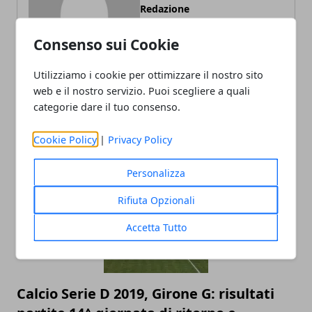
Redazione
Consenso sui Cookie
Utilizziamo i cookie per ottimizzare il nostro sito
web e il nostro servizio. Puoi scegliere a quali
categorie dare il tuo consenso.
Cookie Policy
|
Privacy Policy
ARTICOLI CORRELATI
Personalizza
Rifiuta Opzionali
Accetta Tutto
Calcio Serie D 2019, Girone G: risultati